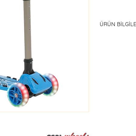
ÜRÜN BİLGİLE
AGE +6
KG 50
MAX. 88 cm
MİN. 76 cm